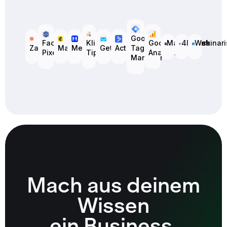
Google
Facebook
Klick
Mailingwork
4leads
Webinari
Google
Zapier
Mailchimp
Memberspot
GetResponse
ActiveCampaign
Tag
Pixel
Tipp
Analytics
Manager
Mach aus deinem
Wissen
ein
Business
.