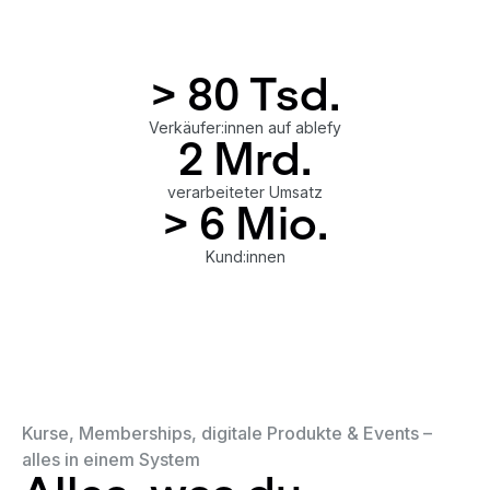
> 
80
 Tsd.
Verkäufer:innen auf ablefy
2
 Mrd.
verarbeiteter Umsatz
> 
6
 Mio.
Kund:innen
Kurse, Memberships, digitale Produkte & Events –
alles in einem System