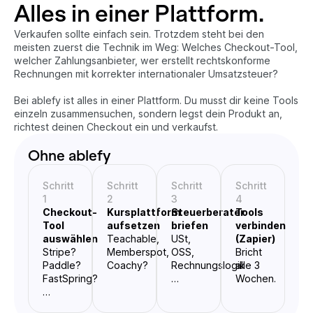
Alles in einer Plattform.
Verkaufen sollte einfach sein. Trotzdem steht bei den
meisten zuerst die Technik im Weg: Welches Checkout-Tool,
welcher Zahlungsanbieter, wer erstellt rechtskonforme
Rechnungen mit korrekter internationaler Umsatzsteuer?
Bei ablefy ist alles in einer Plattform. Du musst dir keine Tools
einzeln zusammensuchen, sondern legst dein Produkt an,
richtest deinen Checkout ein und verkaufst.
Ohne ablefy
Schritt
Schritt
Schritt
Schritt
1
2
3
4
Checkout-
Kursplattform
Steuerberater
Tools
Tool
aufsetzen
briefen
verbinden
auswählen
Teachable,
USt,
(Zapier)
Stripe?
Memberspot,
OSS,
Bricht
Paddle?
Coachy?
Rechnungslogik
alle 3
FastSpring?
…
Wochen.
…