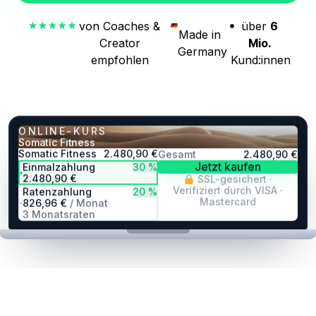
von Coaches &
über
6
Made in
Creator
Mio.
Germany
empfohlen
Kund:innen
ONLINE-KURS
Somatic Fitness
Somatic Fitness
2.480,90 €
Nur noch kurze Zeit! Dein Platz ist reserviert für
04:46
Gesamt
2.480,90 €
Jetzt kaufen
Einmalzahlung
30 %
2.480,90 €
SSL-gesichert ·
Verifiziert durch VISA ·
Ratenzahlung
20 %
Mastercard
826,96 €
/ Monat
3 Monatsraten
Masterclass-E-Ticket
Tritt der VIP-Community
hinzufügen
bei
Live-Session +
★
Private Gruppe,
Aufzeichnung —
49 €
monatliche Q&A & Bonus-
Inhalte.