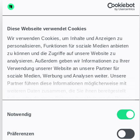
wenn du steuerlich gut aufgestellt bist und
Abrechnung und Verträge selbst steuern
möchtest.
Diese Webseite verwendet Cookies
Wir verwenden Cookies, um Inhalte und Anzeigen zu
Kostenlos testen
personalisieren, Funktionen für soziale Medien anbieten
zu können und die Zugriffe auf unsere Website zu
analysieren. Außerdem geben wir Informationen zu Ihrer
Verwendung unserer Website an unsere Partner für
ablefy Preise & Pläne
soziale Medien, Werbung und Analysen weiter. Unsere
Gebaut, damit sich dein
Partner führen diese Informationen möglicherweise mit
Wissen
auszahlt
. Je
weiteren Daten zusammen, die Sie ihnen bereitgestellt
haben oder die sie im Rahmen Ihrer Nutzung der Dienste
mehr du verdienst, desto
gesammelt haben.
Einwilligungsauswahl
weniger zahlst du
Notwendig
Bei ablefy gibt es keine pauschalen
Transaktionsgebühren. Je mehr du über die Plattform
Präferenzen
verdienst, desto kleiner wird deine Transaktionsgebühr